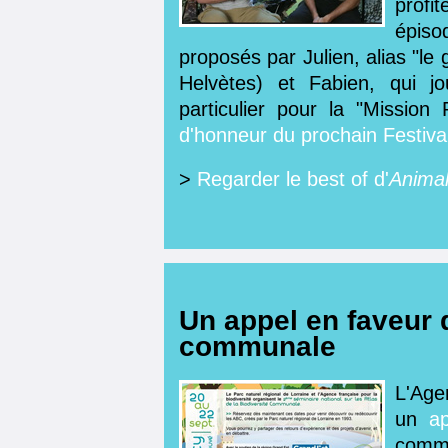
profi
épiso
proposés par Julien, alias "le
Helvètes) et Fabien, qui 
particulier pour la "Missio
d'honneur du prochain Festiva
>
Regarder le best of d'
Animal
Un appel en faveur 
communale
L'Age
un
ap
commu