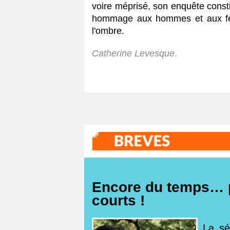
voire méprisé, son enquête const
hommage aux hommes et aux fem
l'ombre.
Catherine Levesque
.
Encore du temps… 
courts !
La sé