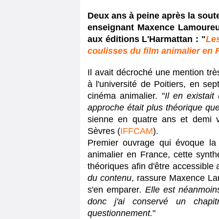
Deux ans à peine après la soute
enseignant Maxence Lamoureu
aux éditions L'Harmattan : "
Les
coulisses du film animalier en 
Il avait décroché une mention tr
à l'université de Poitiers, en se
cinéma animalier. "
Il en existai
approche était plus théorique qu
sienne en quatre ans et demi v
Sèvres (
IFFCAM
).
Premier ouvrage qui évoque la so
animalier en France, cette synth
théoriques afin d'être accessible 
du contenu
, rassure Maxence La
s'en emparer
. Elle est néanmoin
donc j'ai conservé un chapit
questionnement.
"