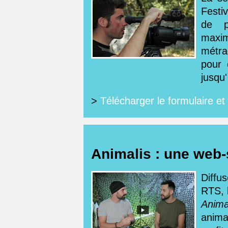
Festi
de p
maxim
métra
pour 
jusqu
>
Télécharger le formulaire et
Animalis : une web-
Diffu
RTS, 
Anima
anima