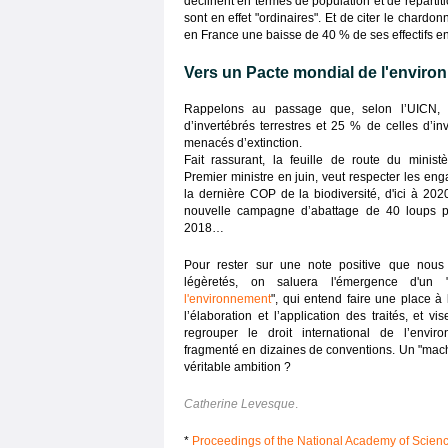
déclinent en termes de population et de répartiti
sont en effet "ordinaires". Et de citer le chardon
en France une baisse de 40 % de ses effectifs en
Vers un Pacte mondial de l'enviro
Rappelons au passage que, selon l’UICN
d’invertébrés terrestres et 25 % de celles d’in
menacés d’extinction.
Fait rassurant, la feuille de route du minist
Premier ministre en juin, veut respecter les en
la dernière COP de la biodiversité, d'ici à 202
nouvelle campagne d’abattage de 40 loups p
2018…
Pour rester sur une note positive que nous 
légèretés, on saluera l'émergence d'un 
l'environnement
", qui entend faire une place à 
l’élaboration et l’application des traités, et vis
regrouper le droit international de l’envir
fragmenté en dizaines de conventions. Un "mac
véritable ambition ?
Catherine Levesque
.
*
Proceedings of the National Academy of Scien